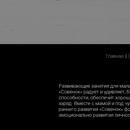
BREADCRUM
You
Главная
are
here:
Развивающие занятия для малы
«Совёнок» радует и удивляет, 
способности; обеспечит хорош
заряд. Вместе с мамой и под ч
раннего развития «Совёнок» фо
эмоционально развитая лично