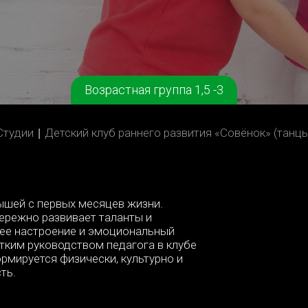
Возрастная группа 1,5 -3
BS
Студии
Детский клуб раннего развития «Совёнок» (танц
шей с первых месяцев жизни.
бережно развивает таланты и
ее настроение и эмоциональный
утким руководством педагога в клубе
рмируется физически, культурно и
сть.