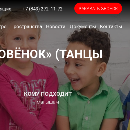
дящих
+7 (843) 272-11-72
ЗАКАЗАТЬ ЗВОНОК
тре
Пространства
Новости
Документы
Контакты
Я
СОВЁНОК» (ТАНЦЫ
КОМУ ПОДХОДИТ
малышам