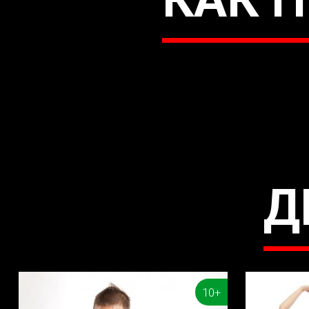
Д
10+