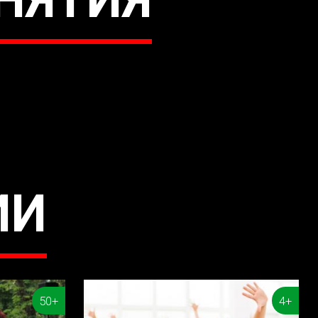
ИИ
50+
4+