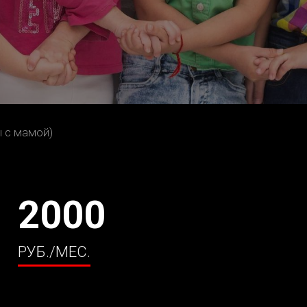
ы с мамой)
2000
РУБ./МЕС.