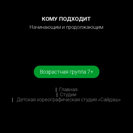
КОМУ ПОДХОДИТ
Начинающим и продолжающим
Возрастная группа 7+
You
Главная
BREADCRUMBS
are
Студии
here:
Детская хореографическая студия «Сайдаш»